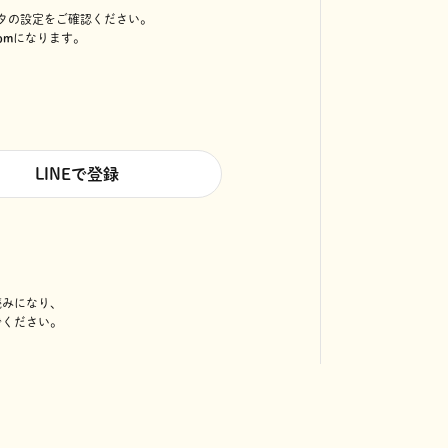
タの設定をご確認ください。
om
になります。
LINEで登録
読みになり、
でください。