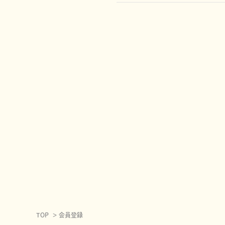
TOP
会員登録