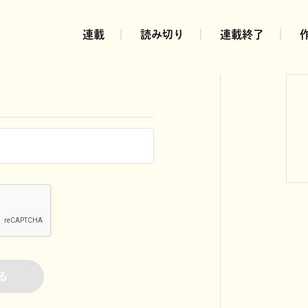
連載
読み切り
連載終了
る