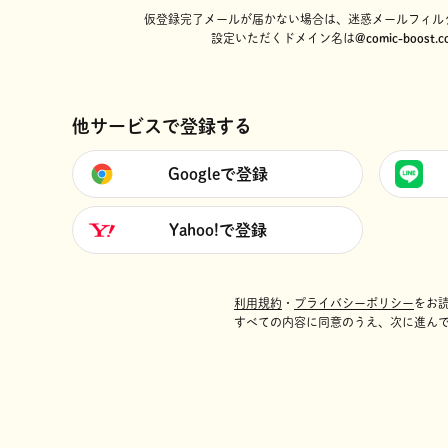
仮登録完了メールが届かない場合は、迷惑メールフィル
設定いただくドメイン名は
@comic-boost.c
他サービスで登録する
Googleで登録
Yahoo!で登録
利用規約
・
プライバシーポリシー
をお
すべての内容に同意のうえ、次に進ん