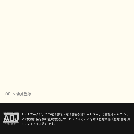
TOP
会員登録
ＡＢＪマークは、この電子書店・電子書籍配信サービスが、著作権者からコ ンテ
ンツ使用許諾を得た正規版配信サービスであることを示す登録商標（登録 番号 第
６０９１７１３号）です。