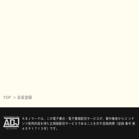
TOP
会員登録
ＡＢＪマークは、この電子書店・電子書籍配信サービスが、著作権者からコ ンテ
ンツ使用許諾を得た正規版配信サービスであることを示す登録商標（登録 番号 第
６０９１７１３号）です。