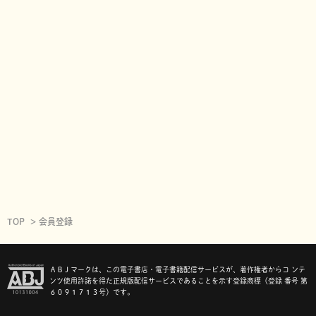
TOP
会員登録
ＡＢＪマークは、この電子書店・電子書籍配信サービスが、著作権者からコ ンテ
ンツ使用許諾を得た正規版配信サービスであることを示す登録商標（登録 番号 第
６０９１７１３号）です。