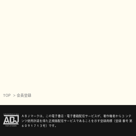
TOP
会員登録
ＡＢＪマークは、この電子書店・電子書籍配信サービスが、著作権者からコ ンテ
ンツ使用許諾を得た正規版配信サービスであることを示す登録商標（登録 番号 第
６０９１７１３号）です。