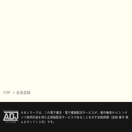
TOP
会員登録
ＡＢＪマークは、この電子書店・電子書籍配信サービスが、著作権者からコ ンテ
ンツ使用許諾を得た正規版配信サービスであることを示す登録商標（登録 番号 第
６０９１７１３号）です。