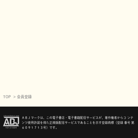
TOP
会員登録
ＡＢＪマークは、この電子書店・電子書籍配信サービスが、著作権者からコ ンテ
ンツ使用許諾を得た正規版配信サービスであることを示す登録商標（登録 番号 第
６０９１７１３号）です。