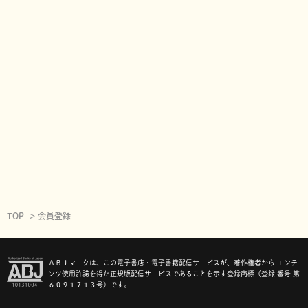
TOP
会員登録
ＡＢＪマークは、この電子書店・電子書籍配信サービスが、著作権者からコ ンテ
ンツ使用許諾を得た正規版配信サービスであることを示す登録商標（登録 番号 第
６０９１７１３号）です。