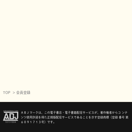
TOP
会員登録
ＡＢＪマークは、この電子書店・電子書籍配信サービスが、著作権者からコ ンテ
ンツ使用許諾を得た正規版配信サービスであることを示す登録商標（登録 番号 第
６０９１７１３号）です。