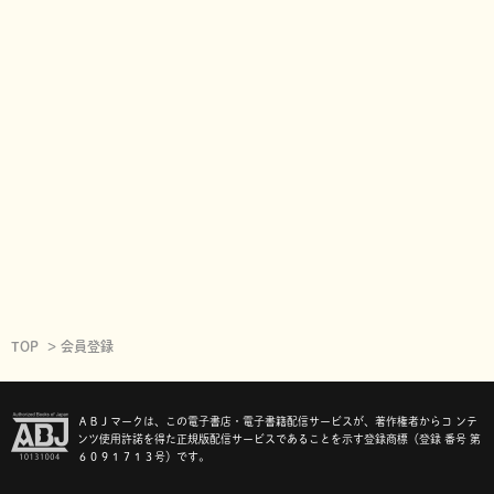
TOP
会員登録
ＡＢＪマークは、この電子書店・電子書籍配信サービスが、著作権者からコ ンテ
ンツ使用許諾を得た正規版配信サービスであることを示す登録商標（登録 番号 第
６０９１７１３号）です。