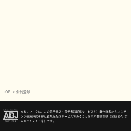
TOP
会員登録
ＡＢＪマークは、この電子書店・電子書籍配信サービスが、著作権者からコ ンテ
ンツ使用許諾を得た正規版配信サービスであることを示す登録商標（登録 番号 第
６０９１７１３号）です。