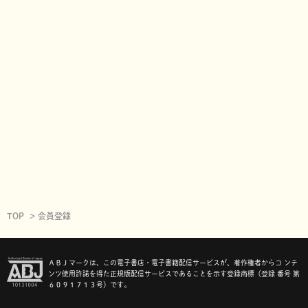
TOP
会員登録
ＡＢＪマークは、この電子書店・電子書籍配信サービスが、著作権者からコ ンテ
ンツ使用許諾を得た正規版配信サービスであることを示す登録商標（登録 番号 第
６０９１７１３号）です。