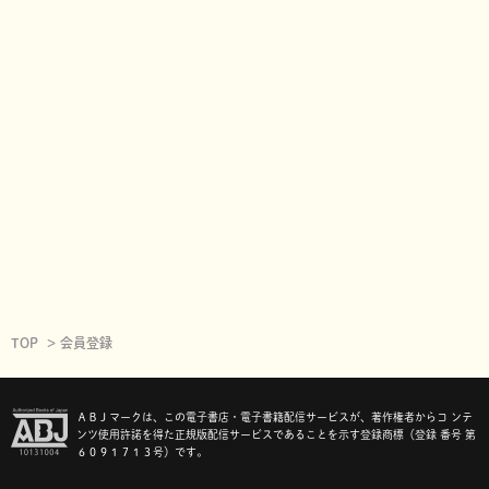
TOP
会員登録
ＡＢＪマークは、この電子書店・電子書籍配信サービスが、著作権者からコ ンテ
ンツ使用許諾を得た正規版配信サービスであることを示す登録商標（登録 番号 第
６０９１７１３号）です。