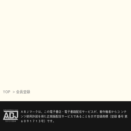
TOP
会員登録
ＡＢＪマークは、この電子書店・電子書籍配信サービスが、著作権者からコ ンテ
ンツ使用許諾を得た正規版配信サービスであることを示す登録商標（登録 番号 第
６０９１７１３号）です。