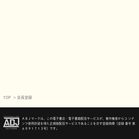
TOP
会員登録
ＡＢＪマークは、この電子書店・電子書籍配信サービスが、著作権者からコ ンテ
ンツ使用許諾を得た正規版配信サービスであることを示す登録商標（登録 番号 第
６０９１７１３号）です。