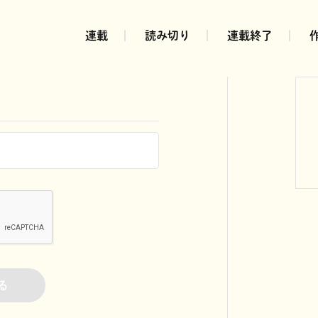
連載
読み切り
連載終了
る