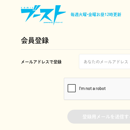
毎週火曜•金曜
お昼12時更新
会員登録
メールアドレスで登録
登録用メールを送信す