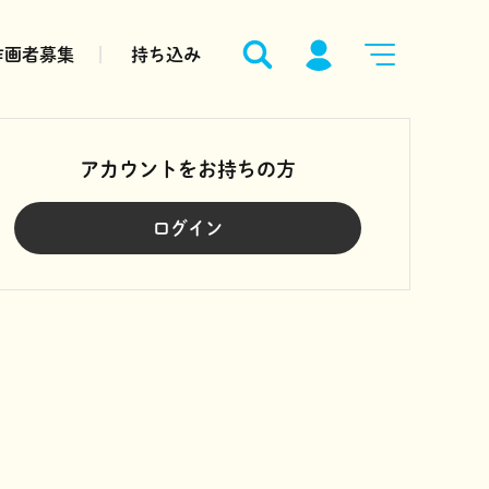
作画者募集
持ち込み
アカウントをお持ちの方
ログイン