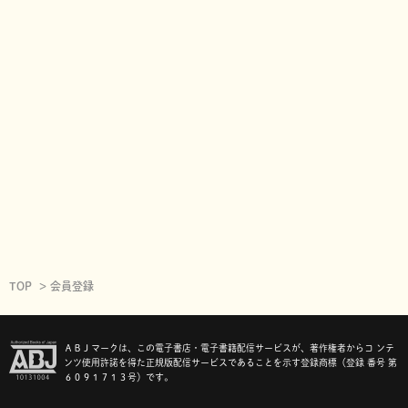
TOP
会員登録
ＡＢＪマークは、この電子書店・電子書籍配信サービスが、著作権者からコ ンテ
ンツ使用許諾を得た正規版配信サービスであることを示す登録商標（登録 番号 第
６０９１７１３号）です。