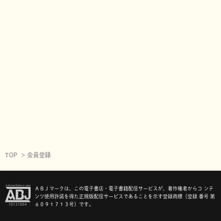
TOP
会員登録
ＡＢＪマークは、この電子書店・電子書籍配信サービスが、著作権者からコ ンテ
ンツ使用許諾を得た正規版配信サービスであることを示す登録商標（登録 番号 第
６０９１７１３号）です。