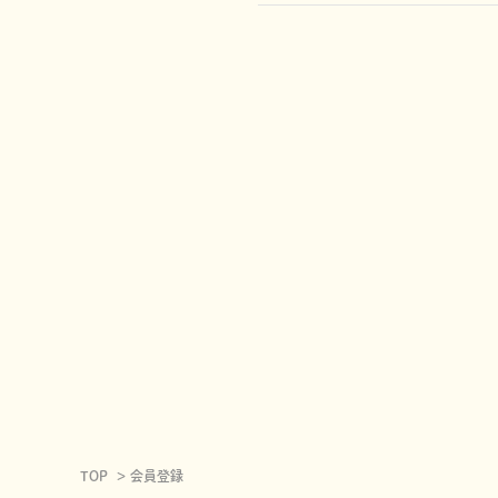
TOP
会員登録