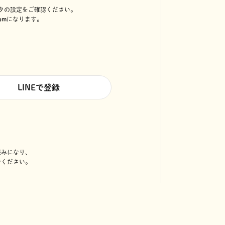
タの設定をご確認ください。
om
になります。
LINEで登録
読みになり、
でください。