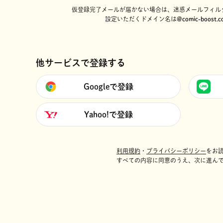
仮登録完了メールが届かない場合は、迷惑メールフィル
設定いただくドメイン名は
@comic-boost.c
他サービスで登録する
Googleで登録
Yahoo!で登録
利用規約
・
プライバシーポリシー
をお
すべての内容に同意のうえ、次に進ん