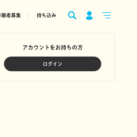
作画者募集
持ち込み
アカウントをお持ちの方
ログイン