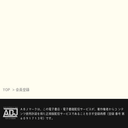
TOP
会員登録
ＡＢＪマークは、この電子書店・電子書籍配信サービスが、著作権者からコ ンテ
ンツ使用許諾を得た正規版配信サービスであることを示す登録商標（登録 番号 第
６０９１７１３号）です。