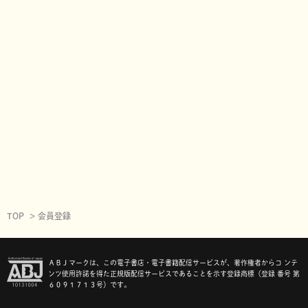
TOP
会員登録
ＡＢＪマークは、この電子書店・電子書籍配信サービスが、著作権者からコ ンテ
ンツ使用許諾を得た正規版配信サービスであることを示す登録商標（登録 番号 第
６０９１７１３号）です。