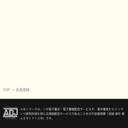
TOP
会員登録
ＡＢＪマークは、この電子書店・電子書籍配信サービスが、著作権者からコ ンテ
ンツ使用許諾を得た正規版配信サービスであることを示す登録商標（登録 番号 第
６０９１７１３号）です。