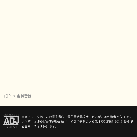
TOP
会員登録
ＡＢＪマークは、この電子書店・電子書籍配信サービスが、著作権者からコ ンテ
ンツ使用許諾を得た正規版配信サービスであることを示す登録商標（登録 番号 第
６０９１７１３号）です。