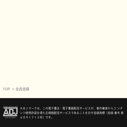
TOP
会員登録
ＡＢＪマークは、この電子書店・電子書籍配信サービスが、著作権者からコ ンテ
ンツ使用許諾を得た正規版配信サービスであることを示す登録商標（登録 番号 第
６０９１７１３号）です。