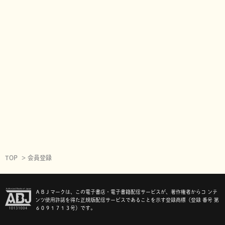
TOP
会員登録
ＡＢＪマークは、この電子書店・電子書籍配信サービスが、著作権者からコ ンテ
ンツ使用許諾を得た正規版配信サービスであることを示す登録商標（登録 番号 第
６０９１７１３号）です。