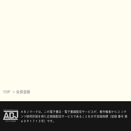
TOP
会員登録
ＡＢＪマークは、この電子書店・電子書籍配信サービスが、著作権者からコ ンテ
ンツ使用許諾を得た正規版配信サービスであることを示す登録商標（登録 番号 第
６０９１７１３号）です。