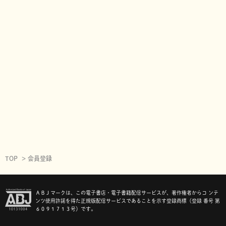
TOP
会員登録
ＡＢＪマークは、この電子書店・電子書籍配信サービスが、著作権者からコ ンテ
ンツ使用許諾を得た正規版配信サービスであることを示す登録商標（登録 番号 第
６０９１７１３号）です。