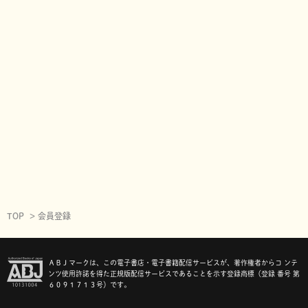
TOP
会員登録
ＡＢＪマークは、この電子書店・電子書籍配信サービスが、著作権者からコ ンテ
ンツ使用許諾を得た正規版配信サービスであることを示す登録商標（登録 番号 第
６０９１７１３号）です。