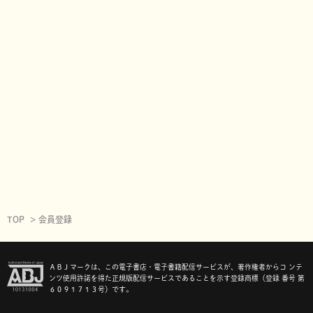
TOP
会員登録
ＡＢＪマークは、この電子書店・電子書籍配信サービスが、著作権者からコ ンテ
ンツ使用許諾を得た正規版配信サービスであることを示す登録商標（登録 番号 第
６０９１７１３号）です。