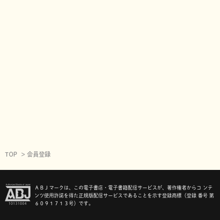
TOP
会員登録
ＡＢＪマークは、この電子書店・電子書籍配信サービスが、著作権者からコ ンテ
ンツ使用許諾を得た正規版配信サービスであることを示す登録商標（登録 番号 第
６０９１７１３号）です。