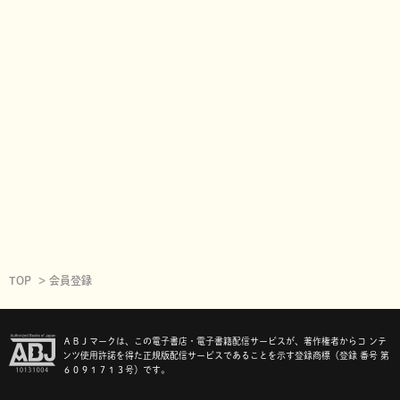
TOP
会員登録
ＡＢＪマークは、この電子書店・電子書籍配信サービスが、著作権者からコ ンテ
ンツ使用許諾を得た正規版配信サービスであることを示す登録商標（登録 番号 第
６０９１７１３号）です。