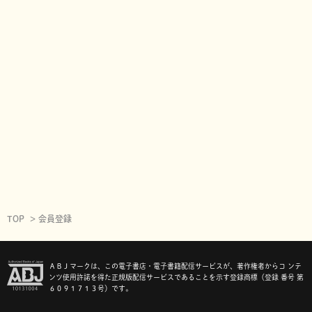
TOP
会員登録
ＡＢＪマークは、この電子書店・電子書籍配信サービスが、著作権者からコ ンテ
ンツ使用許諾を得た正規版配信サービスであることを示す登録商標（登録 番号 第
６０９１７１３号）です。