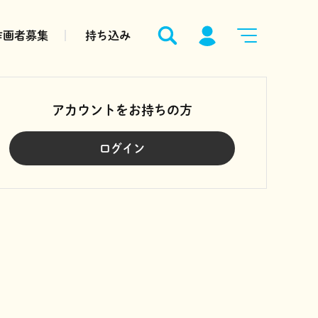
作画者募集
持ち込み
アカウントをお持ちの方
ログイン