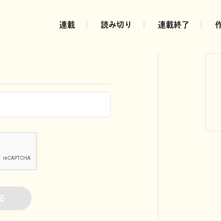
連載
読み切り
連載終了
る