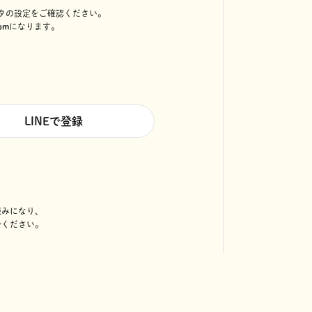
タの設定をご確認ください。
om
になります。
LINEで登録
読みになり、
でください。