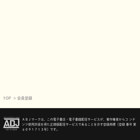
TOP
会員登録
ＡＢＪマークは、この電子書店・電子書籍配信サービスが、著作権者からコ ンテ
ンツ使用許諾を得た正規版配信サービスであることを示す登録商標（登録 番号 第
６０９１７１３号）です。