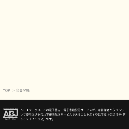
TOP
会員登録
ＡＢＪマークは、この電子書店・電子書籍配信サービスが、著作権者からコ ンテ
ンツ使用許諾を得た正規版配信サービスであることを示す登録商標（登録 番号 第
６０９１７１３号）です。