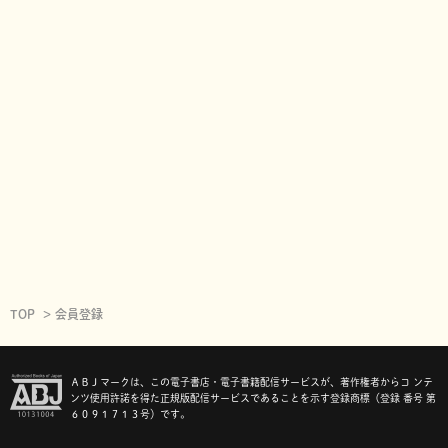
TOP
会員登録
ＡＢＪマークは、この電子書店・電子書籍配信サービスが、著作権者からコ ンテ
ンツ使用許諾を得た正規版配信サービスであることを示す登録商標（登録 番号 第
６０９１７１３号）です。