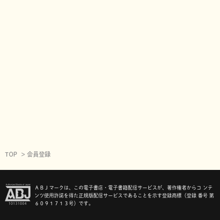
TOP
会員登録
ＡＢＪマークは、この電子書店・電子書籍配信サービスが、著作権者からコ ンテ
ンツ使用許諾を得た正規版配信サービスであることを示す登録商標（登録 番号 第
６０９１７１３号）です。