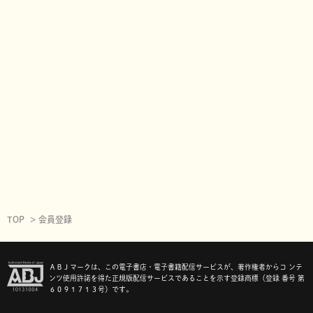
TOP
会員登録
ＡＢＪマークは、この電子書店・電子書籍配信サービスが、著作権者からコ ンテ
ンツ使用許諾を得た正規版配信サービスであることを示す登録商標（登録 番号 第
６０９１７１３号）です。