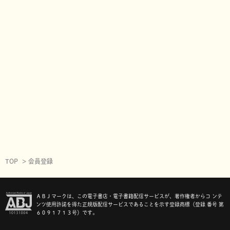
TOP
会員登録
ＡＢＪマークは、この電子書店・電子書籍配信サービスが、著作権者からコ ンテ
ンツ使用許諾を得た正規版配信サービスであることを示す登録商標（登録 番号 第
６０９１７１３号）です。