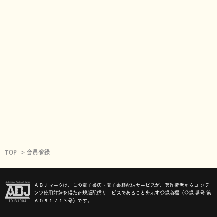
TOP
会員登録
ＡＢＪマークは、この電子書店・電子書籍配信サービスが、著作権者からコ ンテ
ンツ使用許諾を得た正規版配信サービスであることを示す登録商標（登録 番号 第
６０９１７１３号）です。