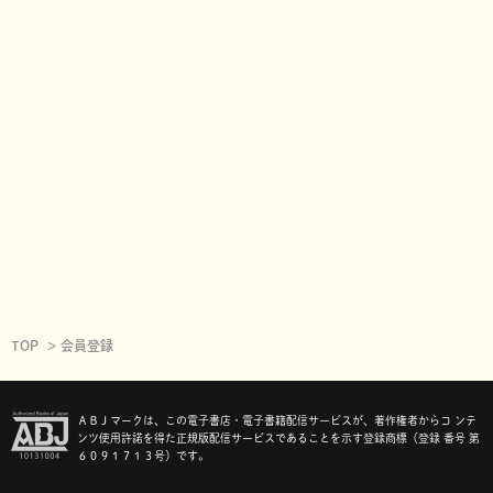
TOP
会員登録
ＡＢＪマークは、この電子書店・電子書籍配信サービスが、著作権者からコ ンテ
ンツ使用許諾を得た正規版配信サービスであることを示す登録商標（登録 番号 第
６０９１７１３号）です。