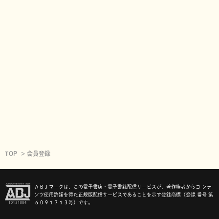
TOP
会員登録
ＡＢＪマークは、この電子書店・電子書籍配信サービスが、著作権者からコ ンテ
ンツ使用許諾を得た正規版配信サービスであることを示す登録商標（登録 番号 第
６０９１７１３号）です。