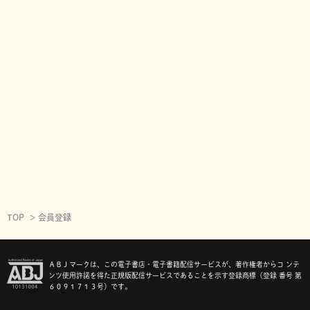
TOP
会員登録
ＡＢＪマークは、この電子書店・電子書籍配信サービスが、著作権者からコ ンテ
ンツ使用許諾を得た正規版配信サービスであることを示す登録商標（登録 番号 第
６０９１７１３号）です。