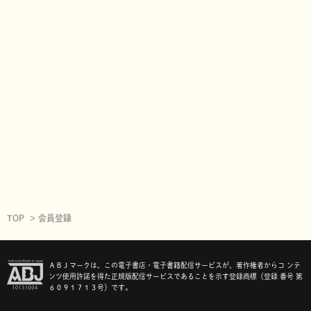
TOP
会員登録
ＡＢＪマークは、この電子書店・電子書籍配信サービスが、著作権者からコ ンテ
ンツ使用許諾を得た正規版配信サービスであることを示す登録商標（登録 番号 第
６０９１７１３号）です。