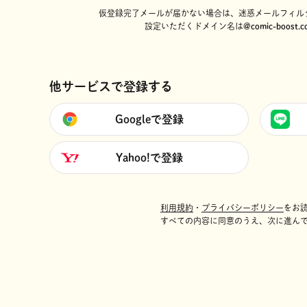
仮登録完了メールが届かない場合は、迷惑メールフィル
設定いただくドメイン名は
@comic-boost.c
他サービスで登録する
Googleで登録
Yahoo!で登録
利用規約
・
プライバシーポリシー
をお
すべての内容に同意のうえ、次に進ん