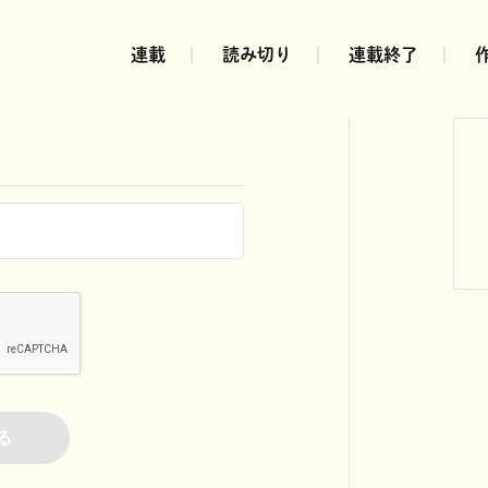
連載
読み切り
連載終了
る