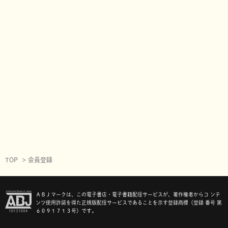
TOP
会員登録
ＡＢＪマークは、この電子書店・電子書籍配信サービスが、著作権者からコ ンテ
ンツ使用許諾を得た正規版配信サービスであることを示す登録商標（登録 番号 第
６０９１７１３号）です。